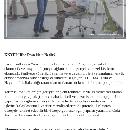
KKYDP Hibe Destekleri Nedir?
Kırsal Kalkınma Yatırımlarının Desteklenmesi Programı, kırsal alanda
ekonomik ve sosyal gelişmeyi sağlamak için, gerçek ve tüzel kişilerin
ekonomik faaliyete yönelik, öz sermayeye dayalı projeli yatırımlarını teşvik
etmek amacıyla hibe desteği verilmesini sağlayan, T.C Gıda Tarım ve
Hayvancılık Bakanlığı tarafından fonlanan bir kırsal kalkınma programıdır.
Tarımsal faaliyetler için geliştirilen yeni teknolojilerin üreticiler tarafından
kullanımını yaygınlaştırarak; daha kaliteli ve pazar isteklerine uygun üretim
yapılmasını sağlamak, zor şartlarda ve bedenen çalışan üreticilerimizin
işlerini kolaylaştırmak ve üretim maliyetlerini düşürerek uluslararası
düzeyde rekabet edebilir bir düzeye getirmek için yapılan yatırımlar Gıda
Tarım ve Hayvancılık Bakanlığı tarafından desteklenmektedir.
Ekonomik yatırımlar için bireysel olarak kimler başvurabilir?