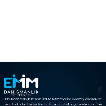
EMM Danışmanlık, kendini kalite hizmetlerine adamış, dinamik ve
genç bir kadro tarafından, iş dünyasına kalite çözümleri üretmek