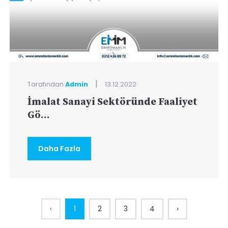
|
Tarafından
Admin
13.12.2022
İmalat Sanayi Sektöründe Faaliyet
Gö...
Daha Fazla
‹
1
2
3
4
›