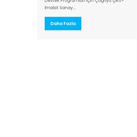
Destek Programları için Çağrıya çıktı.•
İmalat Sanay...
Daha Fazla