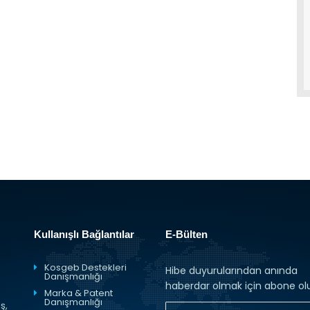
Kullanışlı Bağlantılar
E-Bülten
Kosgeb Destekleri
Hibe duyurularından anında
Danışmanlığı
haberdar olmak için abone ol
Marka & Patent
Danışmanlığı
ş,